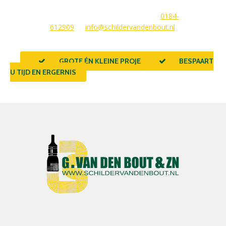
beantwoorden graag uw vragen of stellen meteen een offerte
voor u op. U kunt ons bereiken via
0184-
612909
of
info@schildervandenbout.nl
.
GROTE ÉN KLEINE PROJECTEN
BESPAART
U TIJD EN ERGERNIS