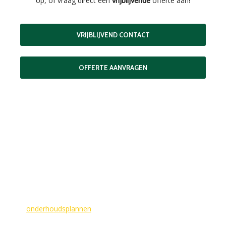
op, of vraag direct een
vrijblijvende
offerte aan!
VRIJBLIJVEND CONTACT
OFFERTE AANVRAGEN
MAAK EEN AFSPRAAK
Als buitenschilder zorgen wij ervoor dat uw woning aan de
buitenkant in topconditie blijft. Wilt u ervoor zorgen dat dit
voorlopig zo blijft? In dat geval bieden
wij
onderhoudsplannen
van GlansGarant. Dit is de oplossing
voor elke woningbezitter die zijn huis wil laten stralen. Wij