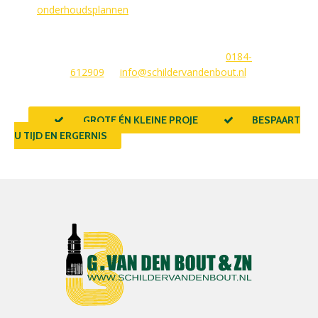
wij
onderhoudsplannen
van GlansGarant. Dit is de oplossing
voor elke woningbezitter die zijn huis wil laten stralen. Wij
beantwoorden graag uw vragen of stellen meteen een offerte
voor u op. U kunt ons bereiken via
0184-
612909
of
info@schildervandenbout.nl
.
GROTE ÉN KLEINE PROJECTEN
BESPAART
U TIJD EN ERGERNIS