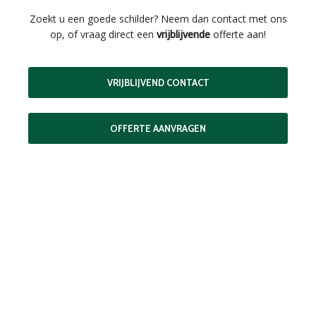
Zoekt u een goede schilder? Neem dan contact met ons
op, of vraag direct een
vrijblijvende
offerte aan!
VRIJBLIJVEND CONTACT
OFFERTE AANVRAGEN
MAAK EEN AFSPRAAK
Als buitenschilder zorgen wij ervoor dat uw woning aan de
buitenkant in topconditie blijft. Wilt u ervoor zorgen dat dit
voorlopig zo blijft? In dat geval bieden