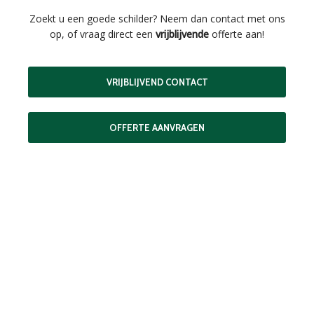
Zoekt u een goede schilder? Neem dan contact met ons
op, of vraag direct een
vrijblijvende
offerte aan!
VRIJBLIJVEND CONTACT
OFFERTE AANVRAGEN
MAAK EEN AFSPRAAK
Als buitenschilder zorgen wij ervoor dat uw woning aan de
buitenkant in topconditie blijft. Wilt u ervoor zorgen dat dit
voorlopig zo blijft? In dat geval bieden