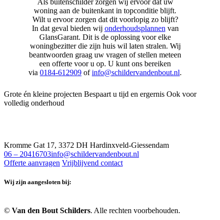
Als buitenschilder zorgen wij ervoor dat uw
woning aan de buitenkant in topconditie blijft.
Wilt u ervoor zorgen dat dit voorlopig zo blijft?
In dat geval bieden wij
onderhoudsplannen
van
GlansGarant. Dit is de oplossing voor elke
woningbezitter die zijn huis wil laten stralen. Wij
beantwoorden graag uw vragen of stellen meteen
een offerte voor u op. U kunt ons bereiken
via
0184-612909
of
info@schildervandenbout.nl
.
Grote én kleine projecten
Bespaart u tijd en ergernis
Ook voor
volledig onderhoud
Kromme Gat 17, 3372 DH Hardinxveld-Giessendam
06 – 20416703
info@schildervandenbout.nl
Offerte aanvragen
Vrijblijvend contact
Wij zijn aangesloten bij:
©
Van den Bout Schilders
. Alle rechten voorbehouden.