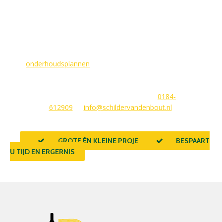
MAAK EEN AFSPRAAK
Als buitenschilder zorgen wij ervoor dat uw woning aan de
buitenkant in topconditie blijft. Wilt u ervoor zorgen dat dit
voorlopig zo blijft? In dat geval bieden
wij
onderhoudsplannen
van GlansGarant. Dit is de oplossing
voor elke woningbezitter die zijn huis wil laten stralen. Wij
beantwoorden graag uw vragen of stellen meteen een offerte
voor u op. U kunt ons bereiken via
0184-
612909
of
info@schildervandenbout.nl
.
GROTE ÉN KLEINE PROJECTEN
BESPAART
U TIJD EN ERGERNIS