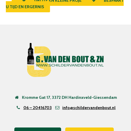
GROTE ÉN KLEINE PROJECTEN
BESPAART
U TIJD EN ERGERNIS
Kromme Gat 17, 3372 DH Hardinxveld-Giessendam
06 – 20416703
info@schildervandenbout.nl