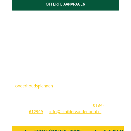
OFFERTE AANVRAGEN
MAAK EEN AFSPRAAK
Als buitenschilder zorgen wij ervoor dat uw woning aan de
buitenkant in topconditie blijft. Wilt u ervoor zorgen dat dit
voorlopig zo blijft? In dat geval bieden
wij
onderhoudsplannen
van GlansGarant. Dit is de oplossing
voor elke woningbezitter die zijn huis wil laten stralen. Wij
beantwoorden graag uw vragen of stellen meteen een offerte
voor u op. U kunt ons bereiken via
0184-
612909
of
info@schildervandenbout.nl
.