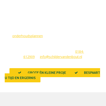
MAAK EEN AFSPRAAK
Als buitenschilder zorgen wij ervoor dat uw woning aan de
buitenkant in topconditie blijft. Wilt u ervoor zorgen dat dit
voorlopig zo blijft? In dat geval bieden
wij
onderhoudsplannen
van GlansGarant. Dit is de oplossing
voor elke woningbezitter die zijn huis wil laten stralen. Wij
beantwoorden graag uw vragen of stellen meteen een offerte
voor u op. U kunt ons bereiken via
0184-
612909
of
info@schildervandenbout.nl
.
GROTE ÉN KLEINE PROJECTEN
BESPAART
U TIJD EN ERGERNIS