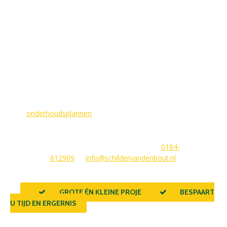
MAAK EEN AFSPRAAK
Als buitenschilder zorgen wij ervoor dat uw woning aan de
buitenkant in topconditie blijft. Wilt u ervoor zorgen dat dit
voorlopig zo blijft? In dat geval bieden
wij
onderhoudsplannen
van GlansGarant. Dit is de oplossing
voor elke woningbezitter die zijn huis wil laten stralen. Wij
beantwoorden graag uw vragen of stellen meteen een offerte
voor u op. U kunt ons bereiken via
0184-
612909
of
info@schildervandenbout.nl
.
GROTE ÉN KLEINE PROJECTEN
BESPAART
U TIJD EN ERGERNIS