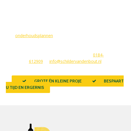
MAAK EEN AFSPRAAK
Als buitenschilder zorgen wij ervoor dat uw woning aan de
buitenkant in topconditie blijft. Wilt u ervoor zorgen dat dit
voorlopig zo blijft? In dat geval bieden
wij
onderhoudsplannen
van GlansGarant. Dit is de oplossing
voor elke woningbezitter die zijn huis wil laten stralen. Wij
beantwoorden graag uw vragen of stellen meteen een offerte
voor u op. U kunt ons bereiken via
0184-
612909
of
info@schildervandenbout.nl
.
GROTE ÉN KLEINE PROJECTEN
BESPAART
U TIJD EN ERGERNIS