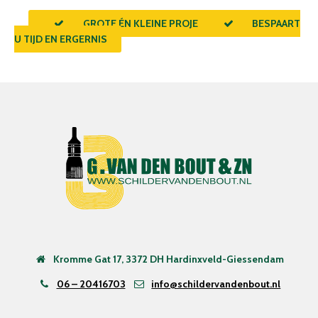
GROTE ÉN KLEINE PROJECTEN
BESPAART
U TIJD EN ERGERNIS
Kromme Gat 17, 3372 DH Hardinxveld-Giessendam
06 – 20416703
info@schildervandenbout.nl