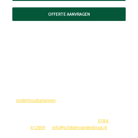
OFFERTE AANVRAGEN
MAAK EEN AFSPRAAK
Als buitenschilder zorgen wij ervoor dat uw woning aan de
buitenkant in topconditie blijft. Wilt u ervoor zorgen dat dit
voorlopig zo blijft? In dat geval bieden
wij
onderhoudsplannen
van GlansGarant. Dit is de oplossing
voor elke woningbezitter die zijn huis wil laten stralen. Wij
beantwoorden graag uw vragen of stellen meteen een offerte
voor u op. U kunt ons bereiken via
0184-
612909
of
info@schildervandenbout.nl
.