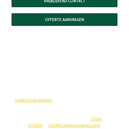
VRIJBLIJVEND CONTACT
OFFERTE AANVRAGEN
MAAK EEN AFSPRAAK
Als buitenschilder zorgen wij ervoor dat uw woning aan de
buitenkant in topconditie blijft. Wilt u ervoor zorgen dat dit
voorlopig zo blijft? In dat geval bieden
wij
onderhoudsplannen
van GlansGarant. Dit is de oplossing
voor elke woningbezitter die zijn huis wil laten stralen. Wij
beantwoorden graag uw vragen of stellen meteen een offerte
voor u op. U kunt ons bereiken via
0184-
612909
of
info@schildervandenbout.nl
.