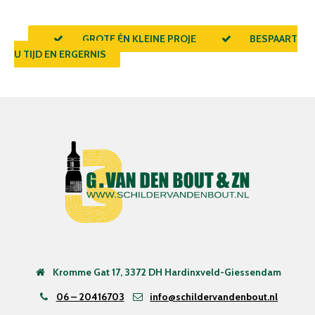
GROTE ÉN KLEINE PROJECTEN
BESPAART
U TIJD EN ERGERNIS
Kromme Gat 17, 3372 DH Hardinxveld-Giessendam
06 – 20416703
info@schildervandenbout.nl