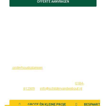
OFFERTE AANVRAGEN
MAAK EEN AFSPRAAK
Als buitenschilder zorgen wij ervoor dat uw woning aan de
buitenkant in topconditie blijft. Wilt u ervoor zorgen dat dit
voorlopig zo blijft? In dat geval bieden
wij
onderhoudsplannen
van GlansGarant. Dit is de oplossing
voor elke woningbezitter die zijn huis wil laten stralen. Wij
beantwoorden graag uw vragen of stellen meteen een offerte
voor u op. U kunt ons bereiken via
0184-
612909
of
info@schildervandenbout.nl
.
GROTE ÉN KLEINE PROJECTEN
BESPAART