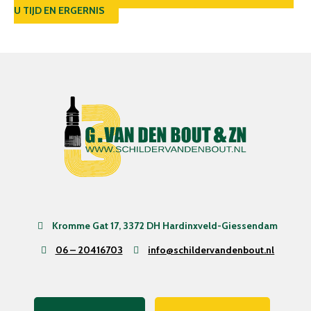
U TIJD EN ERGERNIS
Kromme Gat 17, 3372 DH Hardinxveld-Giessendam
06 – 20416703
info@schildervandenbout.nl