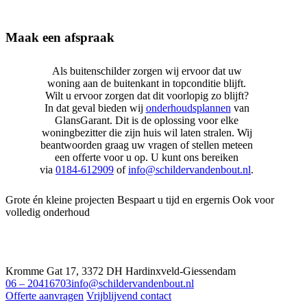
Maak een afspraak
Als buitenschilder zorgen wij ervoor dat uw
woning aan de buitenkant in topconditie blijft.
Wilt u ervoor zorgen dat dit voorlopig zo blijft?
In dat geval bieden wij
onderhoudsplannen
van
GlansGarant. Dit is de oplossing voor elke
woningbezitter die zijn huis wil laten stralen. Wij
beantwoorden graag uw vragen of stellen meteen
een offerte voor u op. U kunt ons bereiken
via
0184-612909
of
info@schildervandenbout.nl
.
Grote én kleine projecten
Bespaart u tijd en ergernis
Ook voor
volledig onderhoud
Kromme Gat 17, 3372 DH Hardinxveld-Giessendam
06 – 20416703
info@schildervandenbout.nl
Offerte aanvragen
Vrijblijvend contact