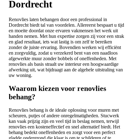
Dordrecht
Renovlies laten behangen door een professional in
Dordrecht biedt tal van voordelen. Allereerst bespaart u tijd
en moeite doordat onze ervaren vakmensen het werk uit
handen nemen. Met hun expertise zorgen zij voor een strak
en glad resultaat, iets wat lastig is om zelf te bereiken
zonder de juiste ervaring. Bovendien werken wij efficiënt
en zorgvuldig, zodat u verzekerd bent van een naadloos
afgewerkte muur zonder bobbels of oneffenheden. Met
renovlies als basis straalt uw interieur een hoogwaardige
afwerking uit, wat bijdraagt aan de algehele uitstraling van
uw woning.
Waarom kiezen voor renovlies
behang?
Renovlies behang is de ideale oplossing voor muren met
scheuren, putjes of andere onregelmatigheden. Stucwerk
kan vaak prijzig zijn en veel tijd in beslag nemen, terwijl
renovlies een kosteneffectief en snel alternatief biedt. Het
behang bedekt oneffenheden en zorgt voor een perfect
gladde ondergrond die klaar is om te schilderen of te