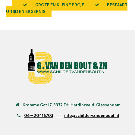
GROTE ÉN KLEINE PROJECTEN
BESPAART
U TIJD EN ERGERNIS
Kromme Gat 17, 3372 DH Hardinxveld-Giessendam
06 – 20416703
info@schildervandenbout.nl