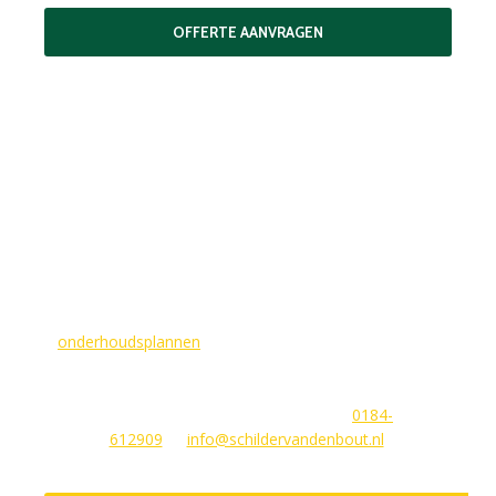
OFFERTE AANVRAGEN
MAAK EEN AFSPRAAK
Als buitenschilder zorgen wij ervoor dat uw woning aan de
buitenkant in topconditie blijft. Wilt u ervoor zorgen dat dit
voorlopig zo blijft? In dat geval bieden
wij
onderhoudsplannen
van GlansGarant. Dit is de oplossing
voor elke woningbezitter die zijn huis wil laten stralen. Wij
beantwoorden graag uw vragen of stellen meteen een offerte
voor u op. U kunt ons bereiken via
0184-
612909
of
info@schildervandenbout.nl
.