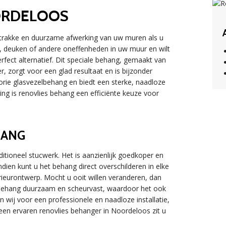
ORDELOOS
strakke en duurzame afwerking van uw muren als u
, deuken of andere oneffenheden in uw muur en wilt
rfect alternatief. Dit speciale behang, gemaakt van
r, zorgt voor een glad resultaat en is bijzonder
orie glasvezelbehang en biedt een sterke, naadloze
ing is renovlies behang een efficiënte keuze voor
HANG
itioneel stucwerk. Het is aanzienlijk goedkoper en
ndien kunt u het behang direct overschilderen in elke
terieurontwerp. Mocht u ooit willen veranderen, dan
s behang duurzaam en scheurvast, waardoor het ook
n wij voor een professionele en naadloze installatie,
een ervaren renovlies behanger in Noordeloos zit u