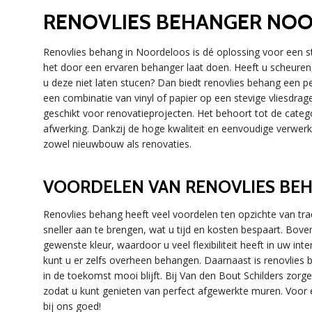
RENOVLIES BEHANGER NO
Renovlies behang in Noordeloos is dé oplossing voor een 
het door een ervaren behanger laat doen. Heeft u scheuren
u deze niet laten stucen? Dan biedt renovlies behang een pe
een combinatie van vinyl of papier op een stevige vliesdrage
geschikt voor renovatieprojecten. Het behoort tot de categ
afwerking. Dankzij de hoge kwaliteit en eenvoudige verwerk
zowel nieuwbouw als renovaties.
VOORDELEN VAN RENOVLIES BE
Renovlies behang heeft veel voordelen ten opzichte van trad
sneller aan te brengen, wat u tijd en kosten bespaart. Bove
gewenste kleur, waardoor u veel flexibiliteit heeft in uw in
kunt u er zelfs overheen behangen. Daarnaast is renovlie
in de toekomst mooi blijft. Bij Van den Bout Schilders zorge
zodat u kunt genieten van perfect afgewerkte muren. Voor 
bij ons goed!