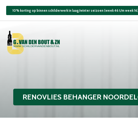
10% korting op binnen schilderwerk in laag/winter seizoen (week 46 t/m week 16
RENOVLIES BEHANGER NOORDE