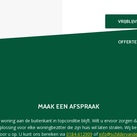
VRIJBLIJ
OFFERTE
MAAK EEN AFSPRAAK
woning aan de buitenkant in topconditie blijft. Wilt u ervoor zorgen dat
plossing voor elke woningbezitter die zijn huis wil laten stralen. Wi
voor u op. U kunt ons bereiken via
0184-612909
of
info@schildervande