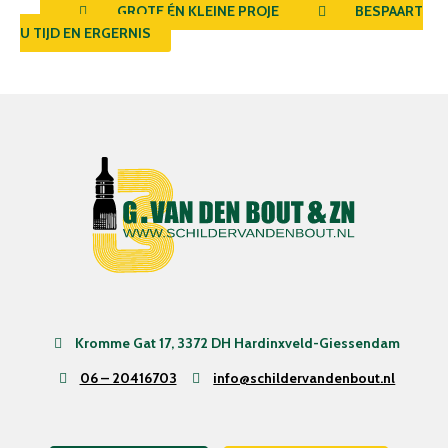
GROTE ÉN KLEINE PROJECTEN
BESPAART
U TIJD EN ERGERNIS
Kromme Gat 17, 3372 DH Hardinxveld-Giessendam
06 – 20416703
info@schildervandenbout.nl