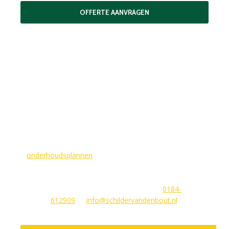
OFFERTE AANVRAGEN
MAAK EEN AFSPRAAK
Als buitenschilder zorgen wij ervoor dat uw woning aan de
buitenkant in topconditie blijft. Wilt u ervoor zorgen dat dit
voorlopig zo blijft? In dat geval bieden
wij
onderhoudsplannen
van GlansGarant. Dit is de oplossing
voor elke woningbezitter die zijn huis wil laten stralen. Wij
beantwoorden graag uw vragen of stellen meteen een offerte
voor u op. U kunt ons bereiken via
0184-
612909
of
info@schildervandenbout.nl
.