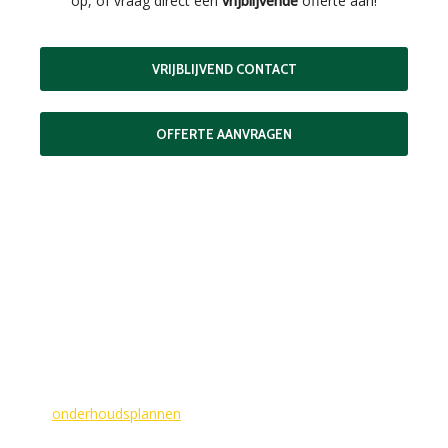
op, of vraag direct een
vrijblijvende
offerte aan!
VRIJBLIJVEND CONTACT
OFFERTE AANVRAGEN
MAAK EEN AFSPRAAK
Als buitenschilder zorgen wij ervoor dat uw woning aan de
buitenkant in topconditie blijft. Wilt u ervoor zorgen dat dit
voorlopig zo blijft? In dat geval bieden
wij
onderhoudsplannen
van GlansGarant. Dit is de oplossing
voor elke woningbezitter die zijn huis wil laten stralen. Wij