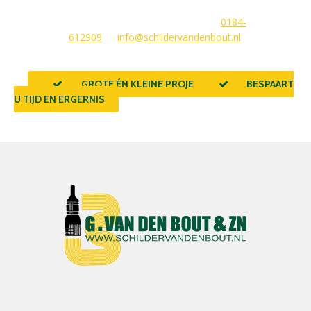
beantwoorden graag uw vragen of stellen meteen een offerte
voor u op. U kunt ons bereiken via
0184-
612909
of
info@schildervandenbout.nl
.
GROTE ÉN KLEINE PROJECTEN
BESPAART
U TIJD EN ERGERNIS