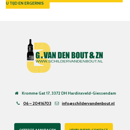
U TIJD EN ERGERNIS
Kromme Gat 17, 3372 DH Hardinxveld-Giessendam
06 – 20416703
info@schildervandenbout.nl
OFFERTE AANVRAGEN
VRIJBLIJVEND CONTACT