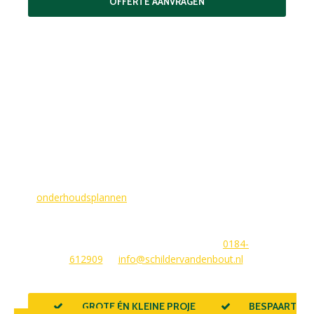
OFFERTE AANVRAGEN
MAAK EEN AFSPRAAK
Als buitenschilder zorgen wij ervoor dat uw woning aan de
buitenkant in topconditie blijft. Wilt u ervoor zorgen dat dit
voorlopig zo blijft? In dat geval bieden
wij
onderhoudsplannen
van GlansGarant. Dit is de oplossing
voor elke woningbezitter die zijn huis wil laten stralen. Wij
beantwoorden graag uw vragen of stellen meteen een offerte
voor u op. U kunt ons bereiken via
0184-
612909
of
info@schildervandenbout.nl
.
GROTE ÉN KLEINE PROJECTEN
BESPAART