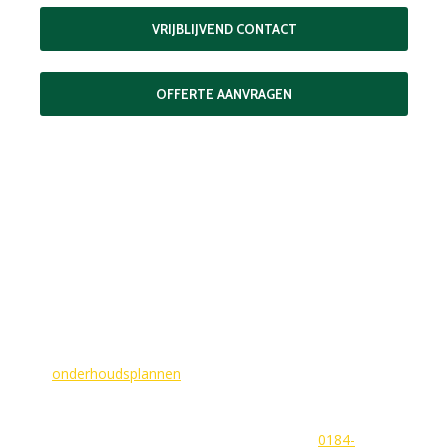
VRIJBLIJVEND CONTACT
OFFERTE AANVRAGEN
MAAK EEN AFSPRAAK
Als buitenschilder zorgen wij ervoor dat uw woning aan de
buitenkant in topconditie blijft. Wilt u ervoor zorgen dat dit
voorlopig zo blijft? In dat geval bieden
wij
onderhoudsplannen
van GlansGarant. Dit is de oplossing
voor elke woningbezitter die zijn huis wil laten stralen. Wij
beantwoorden graag uw vragen of stellen meteen een offerte
voor u op. U kunt ons bereiken via
0184-