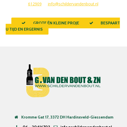
612909
of
info@schildervandenbout.nl
.
GROTE ÉN KLEINE PROJECTEN
BESPAART
U TIJD EN ERGERNIS
Kromme Gat 17, 3372 DH Hardinxveld-Giessendam