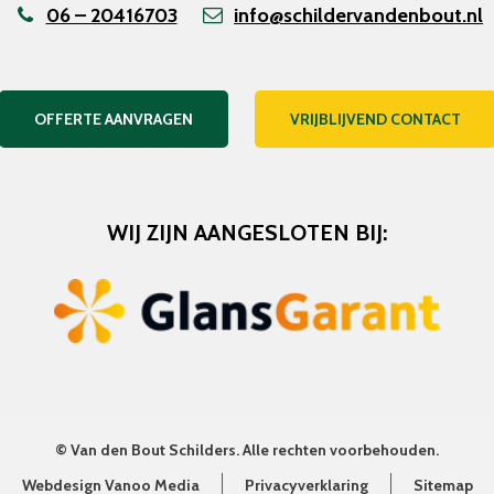
06 – 20416703
info@schildervandenbout.nl
OFFERTE AANVRAGEN
VRIJBLIJVEND CONTACT
WIJ ZIJN AANGESLOTEN BIJ:
©
Van den Bout Schilders
. Alle rechten voorbehouden.
Webdesign Vanoo Media
Privacyverklaring
Sitemap