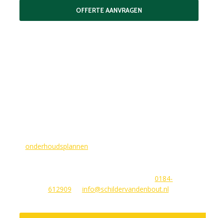
OFFERTE AANVRAGEN
MAAK EEN AFSPRAAK
Als buitenschilder zorgen wij ervoor dat uw woning aan de
buitenkant in topconditie blijft. Wilt u ervoor zorgen dat dit
voorlopig zo blijft? In dat geval bieden
wij
onderhoudsplannen
van GlansGarant. Dit is de oplossing
voor elke woningbezitter die zijn huis wil laten stralen. Wij
beantwoorden graag uw vragen of stellen meteen een offerte
voor u op. U kunt ons bereiken via
0184-
612909
of
info@schildervandenbout.nl
.