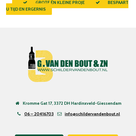
GROTE ÉN KLEINE PROJECTEN
BESPAART
U TIJD EN ERGERNIS
Kromme Gat 17, 3372 DH Hardinxveld-Giessendam
06 – 20416703
info@schildervandenbout.nl