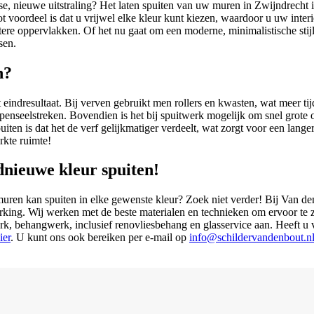
se, nieuwe uitstraling? Het laten spuiten van uw muren in Zwijndrecht i
 voordeel is dat u vrijwel elke kleur kunt kiezen, waardoor u uw interi
grotere oppervlakken. Of het nu gaat om een moderne, minimalistische stij
sen.
n?
t eindresultaat. Bij verven gebruikt men rollers en kwasten, wat meer tij
enseelstreken. Bovendien is het bij spuitwerk mogelijk om snel grote o
en is dat het de verf gelijkmatiger verdeelt, wat zorgt voor een lan
rkte ruimte!
dnieuwe kleur spuiten!
uren kan spuiten in elke gewenste kleur? Zoek niet verder! Bij Van den
rking. Wij werken met de beste materialen en technieken om ervoor te z
rk, behangwerk, inclusief renovliesbehang en glasservice aan. Heeft u 
ier
. U kunt ons ook bereiken per e-mail op
info@schildervandenbout.n