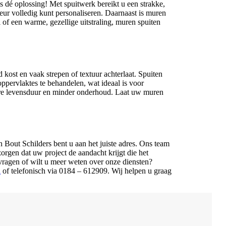
s dé oplossing! Met spuitwerk bereikt u een strakke,
eur volledig kunt personaliseren. Daarnaast is muren
l of een warme, gezellige uitstraling, muren spuiten
d kost en vaak strepen of textuur achterlaat. Spuiten
ppervlaktes te behandelen, wat ideaal is voor
gere levensduur en minder onderhoud. Laat uw muren
 Bout Schilders bent u aan het juiste adres. Ons team
orgen dat uw project de aandacht krijgt die het
vragen of wilt u meer weten over onze diensten?
l
of telefonisch via 0184 – 612909. Wij helpen u graag