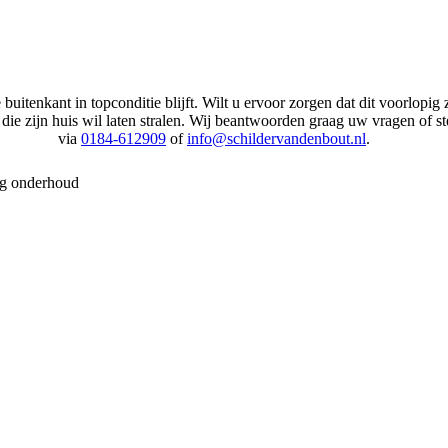
itenkant in topconditie blijft. Wilt u ervoor zorgen dat dit voorlopig z
die zijn huis wil laten stralen. Wij beantwoorden graag uw vragen of s
via
0184-612909
of
info@schildervandenbout.nl
.
ig onderhoud