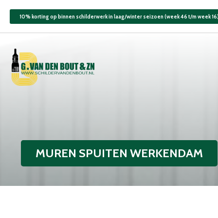
10% korting op binnen schilderwerk in laag/winter seizoen (week 46 t/m week 16
MUREN SPUITEN WERKENDAM