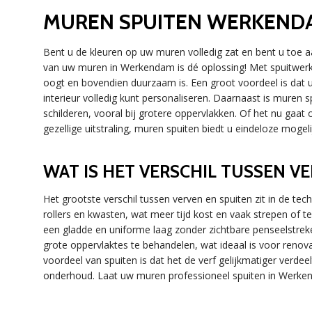
MUREN SPUITEN WERKEND
Bent u de kleuren op uw muren volledig zat en bent u toe aa
van uw muren in Werkendam is dé oplossing! Met spuitwerk b
oogt en bovendien duurzaam is. Een groot voordeel is dat u
interieur volledig kunt personaliseren. Daarnaast is muren sp
schilderen, vooral bij grotere oppervlakken. Of het nu gaat
gezellige uitstraling, muren spuiten biedt u eindeloze mo
WAT IS HET VERSCHIL TUSSEN V
Het grootste verschil tussen verven en spuiten zit in de tec
rollers en kwasten, wat meer tijd kost en vaak strepen of t
een gladde en uniforme laag zonder zichtbare penseelstreke
grote oppervlaktes te behandelen, wat ideaal is voor ren
voordeel van spuiten is dat het de verf gelijkmatiger verde
onderhoud. Laat uw muren professioneel spuiten in Werken