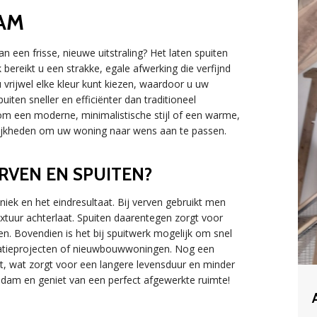
AM
n een frisse, nieuwe uitstraling? Het laten spuiten
ereikt u een strakke, egale afwerking die verfijnd
 vrijwel elke kleur kunt kiezen, waardoor u uw
uiten sneller en efficiënter dan traditioneel
 om een moderne, minimalistische stijl of een warme,
gelijkheden om uw woning naar wens aan te passen.
ERVEN EN SPUITEN?
hniek en het eindresultaat. Bij verven gebruikt men
extuur achterlaat. Spuiten daarentegen zorgt voor
n. Bovendien is het bij spuitwerk mogelijk om snel
ovatieprojecten of nieuwbouwwoningen. Nog een
elt, wat zorgt voor een langere levensduur en minder
dam en geniet van een perfect afgewerkte ruimte!