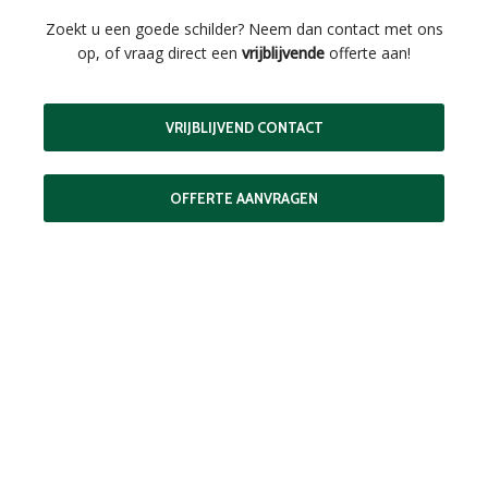
Zoekt u een goede schilder? Neem dan contact met ons
op, of vraag direct een
vrijblijvende
offerte aan!
VRIJBLIJVEND CONTACT
OFFERTE AANVRAGEN
MAAK EEN AFSPRAAK
Als buitenschilder zorgen wij ervoor dat uw woning aan de
buitenkant in topconditie blijft. Wilt u ervoor zorgen dat dit
voorlopig zo blijft? In dat geval bieden