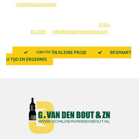
wij
onderhoudsplannen
van GlansGarant. Dit is de oplossing
voor elke woningbezitter die zijn huis wil laten stralen. Wij
beantwoorden graag uw vragen of stellen meteen een offerte
voor u op. U kunt ons bereiken via
0184-
612909
of
info@schildervandenbout.nl
.
GROTE ÉN KLEINE PROJECTEN
BESPAART
U TIJD EN ERGERNIS