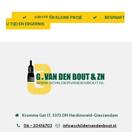
GROTE ÉN KLEINE PROJECTEN
BESPAART
U TIJD EN ERGERNIS
Kromme Gat 17, 3372 DH Hardinxveld-Giessendam
06 – 20416703
info@schildervandenbout.nl