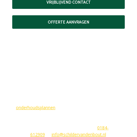
VRIJBLIJVEND CONTACT
OFFERTE AANVRAGEN
MAAK EEN AFSPRAAK
Als buitenschilder zorgen wij ervoor dat uw woning aan de
buitenkant in topconditie blijft. Wilt u ervoor zorgen dat dit
voorlopig zo blijft? In dat geval bieden
wij
onderhoudsplannen
van GlansGarant. Dit is de oplossing
voor elke woningbezitter die zijn huis wil laten stralen. Wij
beantwoorden graag uw vragen of stellen meteen een offerte
voor u op. U kunt ons bereiken via
0184-
612909
of
info@schildervandenbout.nl
.