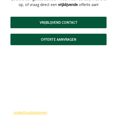
op, of vraag direct een
vrijblijvende
offerte aan!
VRIJBLIJVEND CONTACT
OFFERTE AANVRAGEN
MAAK EEN AFSPRAAK
Als buitenschilder zorgen wij ervoor dat uw woning aan de
buitenkant in topconditie blijft. Wilt u ervoor zorgen dat dit
voorlopig zo blijft? In dat geval bieden
wij
onderhoudsplannen
van GlansGarant. Dit is de oplossing