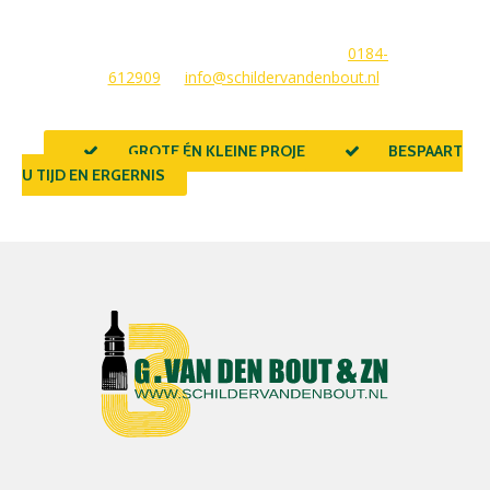
voor elke woningbezitter die zijn huis wil laten stralen. Wij
beantwoorden graag uw vragen of stellen meteen een offerte
voor u op. U kunt ons bereiken via
0184-
612909
of
info@schildervandenbout.nl
.
GROTE ÉN KLEINE PROJECTEN
BESPAART
U TIJD EN ERGERNIS