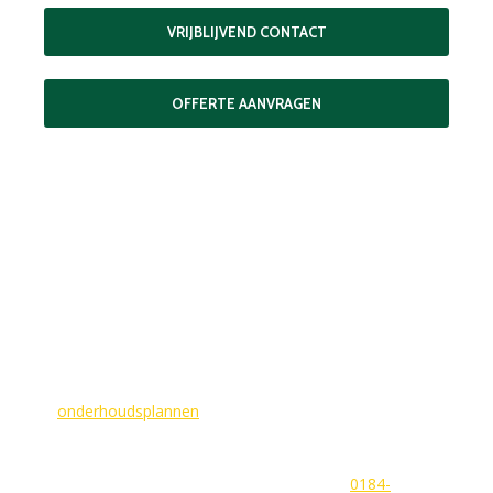
VRIJBLIJVEND CONTACT
OFFERTE AANVRAGEN
MAAK EEN AFSPRAAK
Als buitenschilder zorgen wij ervoor dat uw woning aan de
buitenkant in topconditie blijft. Wilt u ervoor zorgen dat dit
voorlopig zo blijft? In dat geval bieden
wij
onderhoudsplannen
van GlansGarant. Dit is de oplossing
voor elke woningbezitter die zijn huis wil laten stralen. Wij
beantwoorden graag uw vragen of stellen meteen een offerte
voor u op. U kunt ons bereiken via
0184-