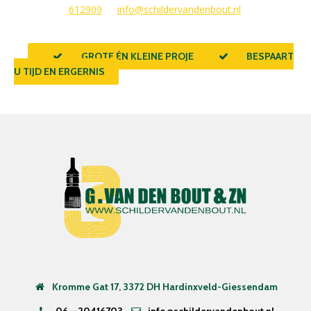
612909
of
info@schildervandenbout.nl
.
GROTE ÉN KLEINE PROJECTEN
BESPAART
U TIJD EN ERGERNIS
Kromme Gat 17, 3372 DH Hardinxveld-Giessendam