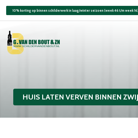
10% korting op binnen schilderwerk in laag/winter seizoen (week 46 t/m week 16
HUIS LATEN VERVEN BINNEN ZW