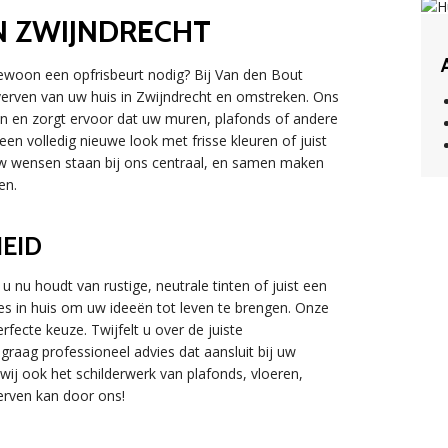
N ZWIJNDRECHT
 gewoon een opfrisbeurt nodig? Bij Van den Bout
 verven van uw huis in Zwijndrecht en omstreken. Ons
n en zorgt ervoor dat uw muren, plafonds of andere
en volledig nieuwe look met frisse kleuren of juist
. Uw wensen staan bij ons centraal, en samen maken
en.
HEID
u nu houdt van rustige, neutrale tinten of juist een
es in huis om uw ideeën tot leven te brengen. Onze
fecte keuze. Twijfelt u over de juiste
raag professioneel advies dat aansluit bij uw
j ook het schilderwerk van plafonds, vloeren,
erven kan door ons!