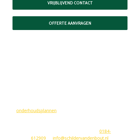
VRIJBLIJVEND CONTACT
OFFERTE AANVRAGEN
MAAK EEN AFSPRAAK
Als buitenschilder zorgen wij ervoor dat uw woning aan de
buitenkant in topconditie blijft. Wilt u ervoor zorgen dat dit
voorlopig zo blijft? In dat geval bieden
wij
onderhoudsplannen
van GlansGarant. Dit is de oplossing
voor elke woningbezitter die zijn huis wil laten stralen. Wij
beantwoorden graag uw vragen of stellen meteen een offerte
voor u op. U kunt ons bereiken via
0184-
612909
of
info@schildervandenbout.nl
.