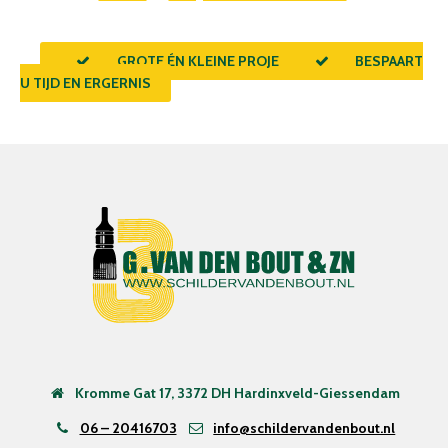
GROTE ÉN KLEINE PROJECTEN
BESPAART
U TIJD EN ERGERNIS
Kromme Gat 17, 3372 DH Hardinxveld-Giessendam
06 – 20416703
info@schildervandenbout.nl