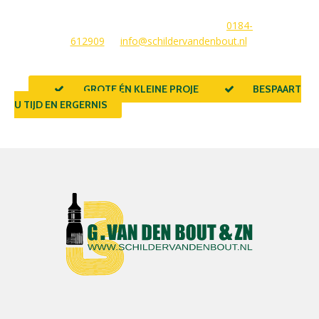
beantwoorden graag uw vragen of stellen meteen een offerte
voor u op. U kunt ons bereiken via
0184-
612909
of
info@schildervandenbout.nl
.
GROTE ÉN KLEINE PROJECTEN
BESPAART
U TIJD EN ERGERNIS