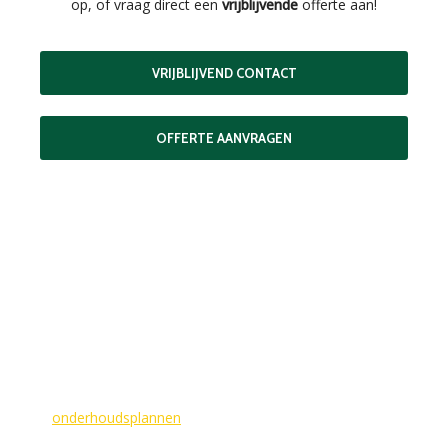
op, of vraag direct een
vrijblijvende
offerte aan!
VRIJBLIJVEND CONTACT
OFFERTE AANVRAGEN
MAAK EEN AFSPRAAK
Als buitenschilder zorgen wij ervoor dat uw woning aan de
buitenkant in topconditie blijft. Wilt u ervoor zorgen dat dit
voorlopig zo blijft? In dat geval bieden
wij
onderhoudsplannen
van GlansGarant. Dit is de oplossing
voor elke woningbezitter die zijn huis wil laten stralen. Wij