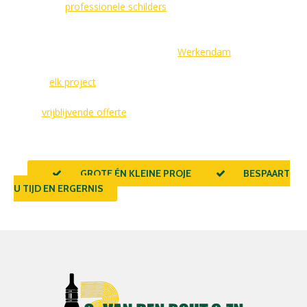
Door onze
professionele schilders
in te schakelen, kiest u voor
zekerheid en kwaliteit. Ons team van ervaren schilders staat
klaar om uw wensen te vertalen naar een prachtig
eindresultaat, van Gorinchem tot
Werkendam
. Met onze
kennis, vaardigheden en oog voor detail, zorgen wij ervoor
dat
elk project
, groot of klein, voldoet aan uw hoogste
verwachtingen. Neem vandaag nog contact op voor
een
vrijblijvende offerte
en ontdek wat een ervaren schilder
voor uw project kan betekenen.
GROTE ÉN KLEINE PROJECTEN
BESPAART
U TIJD EN ERGERNIS