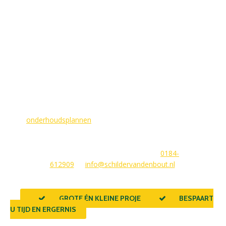
MAAK EEN AFSPRAAK
Als buitenschilder zorgen wij ervoor dat uw woning aan de
buitenkant in topconditie blijft. Wilt u ervoor zorgen dat dit
voorlopig zo blijft? In dat geval bieden
wij
onderhoudsplannen
van GlansGarant. Dit is de oplossing
voor elke woningbezitter die zijn huis wil laten stralen. Wij
beantwoorden graag uw vragen of stellen meteen een offerte
voor u op. U kunt ons bereiken via
0184-
612909
of
info@schildervandenbout.nl
.
GROTE ÉN KLEINE PROJECTEN
BESPAART
U TIJD EN ERGERNIS