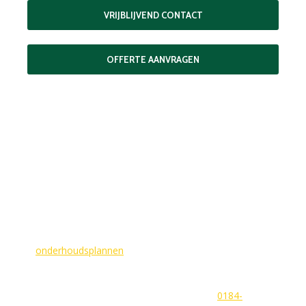
VRIJBLIJVEND CONTACT
OFFERTE AANVRAGEN
MAAK EEN AFSPRAAK
Als buitenschilder zorgen wij ervoor dat uw woning aan de
buitenkant in topconditie blijft. Wilt u ervoor zorgen dat dit
voorlopig zo blijft? In dat geval bieden
wij
onderhoudsplannen
van GlansGarant. Dit is de oplossing
voor elke woningbezitter die zijn huis wil laten stralen. Wij
beantwoorden graag uw vragen of stellen meteen een offerte
voor u op. U kunt ons bereiken via
0184-