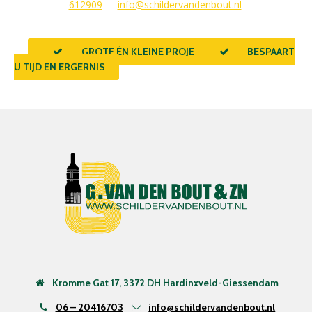
612909
of
info@schildervandenbout.nl
.
GROTE ÉN KLEINE PROJECTEN
BESPAART
U TIJD EN ERGERNIS
Kromme Gat 17, 3372 DH Hardinxveld-Giessendam
06 – 20416703
info@schildervandenbout.nl