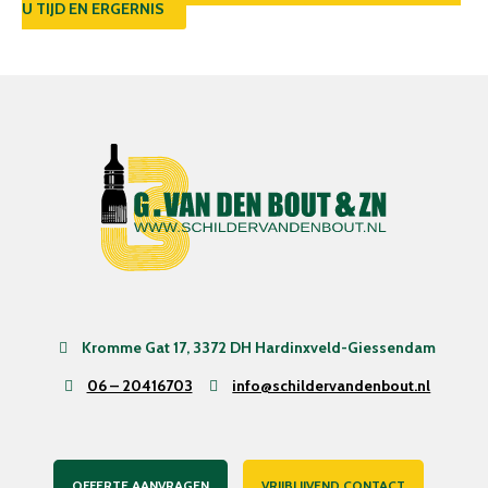
U TIJD EN ERGERNIS
Kromme Gat 17, 3372 DH Hardinxveld-Giessendam
06 – 20416703
info@schildervandenbout.nl
OFFERTE AANVRAGEN
VRIJBLIJVEND CONTACT