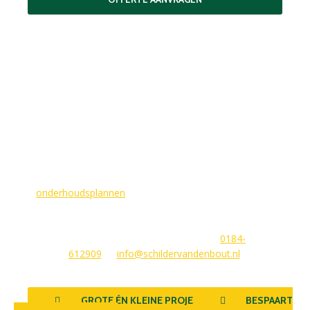
MAAK EEN AFSPRAAK
Als buitenschilder zorgen wij ervoor dat uw woning aan de
buitenkant in topconditie blijft. Wilt u ervoor zorgen dat dit
voorlopig zo blijft? In dat geval bieden
wij
onderhoudsplannen
van GlansGarant. Dit is de oplossing
voor elke woningbezitter die zijn huis wil laten stralen. Wij
beantwoorden graag uw vragen of stellen meteen een offerte
voor u op. U kunt ons bereiken via
0184-
612909
of
info@schildervandenbout.nl
.
GROTE ÉN KLEINE PROJECTEN
BESPAART