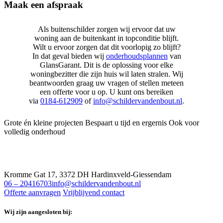
Maak een afspraak
Als buitenschilder zorgen wij ervoor dat uw
woning aan de buitenkant in topconditie blijft.
Wilt u ervoor zorgen dat dit voorlopig zo blijft?
In dat geval bieden wij
onderhoudsplannen
van
GlansGarant. Dit is de oplossing voor elke
woningbezitter die zijn huis wil laten stralen. Wij
beantwoorden graag uw vragen of stellen meteen
een offerte voor u op. U kunt ons bereiken
via
0184-612909
of
info@schildervandenbout.nl
.
Grote én kleine projecten
Bespaart u tijd en ergernis
Ook voor
volledig onderhoud
Kromme Gat 17, 3372 DH Hardinxveld-Giessendam
06 – 20416703
info@schildervandenbout.nl
Offerte aanvragen
Vrijblijvend contact
Wij zijn aangesloten bij: