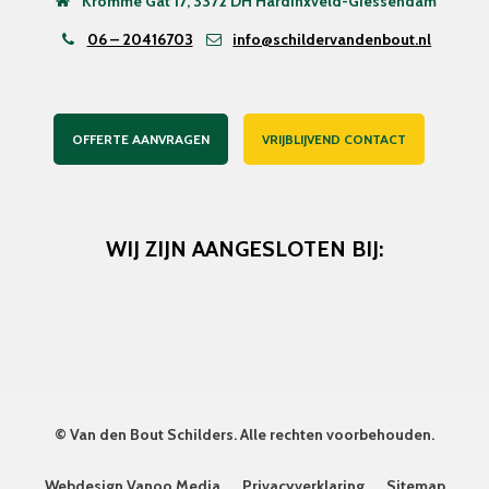
Kromme Gat 17, 3372 DH Hardinxveld-Giessendam
06 – 20416703
info@schildervandenbout.nl
OFFERTE AANVRAGEN
VRIJBLIJVEND CONTACT
WIJ ZIJN AANGESLOTEN BIJ:
©
Van den Bout Schilders
. Alle rechten voorbehouden.
Webdesign Vanoo Media
Privacyverklaring
Sitemap