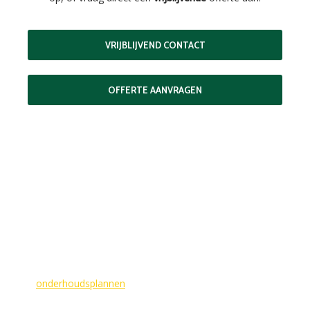
VRIJBLIJVEND CONTACT
OFFERTE AANVRAGEN
MAAK EEN AFSPRAAK
Als buitenschilder zorgen wij ervoor dat uw woning aan de
buitenkant in topconditie blijft. Wilt u ervoor zorgen dat dit
voorlopig zo blijft? In dat geval bieden
wij
onderhoudsplannen
van GlansGarant. Dit is de oplossing
voor elke woningbezitter die zijn huis wil laten stralen. Wij