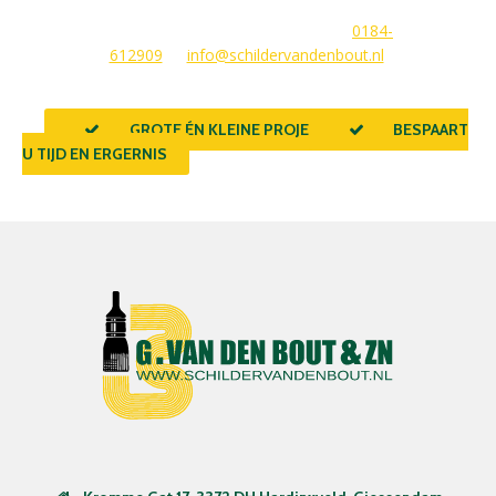
beantwoorden graag uw vragen of stellen meteen een offerte
voor u op. U kunt ons bereiken via
0184-
612909
of
info@schildervandenbout.nl
.
GROTE ÉN KLEINE PROJECTEN
BESPAART
U TIJD EN ERGERNIS