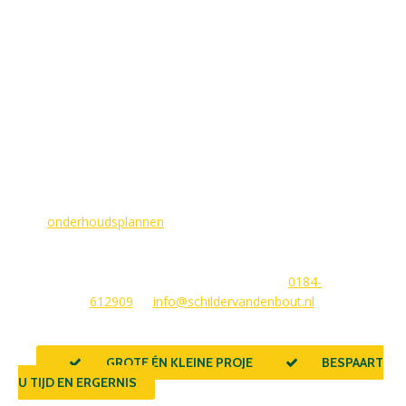
MAAK EEN AFSPRAAK
Als buitenschilder zorgen wij ervoor dat uw woning aan de
buitenkant in topconditie blijft. Wilt u ervoor zorgen dat dit
voorlopig zo blijft? In dat geval bieden
wij
onderhoudsplannen
van GlansGarant. Dit is de oplossing
voor elke woningbezitter die zijn huis wil laten stralen. Wij
beantwoorden graag uw vragen of stellen meteen een offerte
voor u op. U kunt ons bereiken via
0184-
612909
of
info@schildervandenbout.nl
.
GROTE ÉN KLEINE PROJECTEN
BESPAART
U TIJD EN ERGERNIS