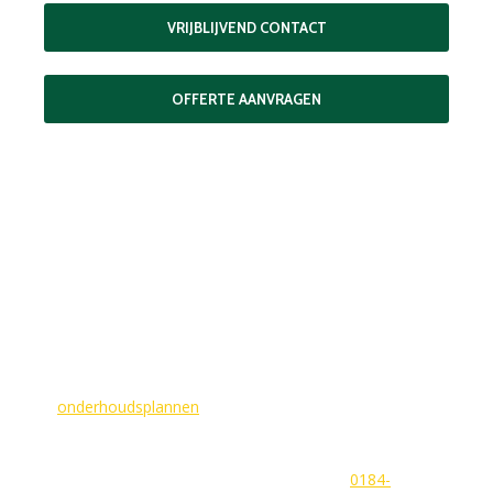
VRIJBLIJVEND CONTACT
OFFERTE AANVRAGEN
MAAK EEN AFSPRAAK
Als buitenschilder zorgen wij ervoor dat uw woning aan de
buitenkant in topconditie blijft. Wilt u ervoor zorgen dat dit
voorlopig zo blijft? In dat geval bieden
wij
onderhoudsplannen
van GlansGarant. Dit is de oplossing
voor elke woningbezitter die zijn huis wil laten stralen. Wij
beantwoorden graag uw vragen of stellen meteen een offerte
voor u op. U kunt ons bereiken via
0184-