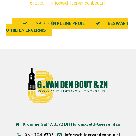
612909
of
info@schildervandenbout.nl
.
GROTE ÉN KLEINE PROJECTEN
BESPAART
U TIJD EN ERGERNIS
Kromme Gat 17, 3372 DH Hardinxveld-Giessendam
06 – 20416703
info@schildervandenbout.nl