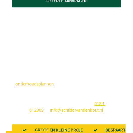
OFFERTE AANVRAGEN
MAAK EEN AFSPRAAK
Als buitenschilder zorgen wij ervoor dat uw woning aan de
buitenkant in topconditie blijft. Wilt u ervoor zorgen dat dit
voorlopig zo blijft? In dat geval bieden
wij
onderhoudsplannen
van GlansGarant. Dit is de oplossing
voor elke woningbezitter die zijn huis wil laten stralen. Wij
beantwoorden graag uw vragen of stellen meteen een offerte
voor u op. U kunt ons bereiken via
0184-
612909
of
info@schildervandenbout.nl
.
GROTE ÉN KLEINE PROJECTEN
BESPAART