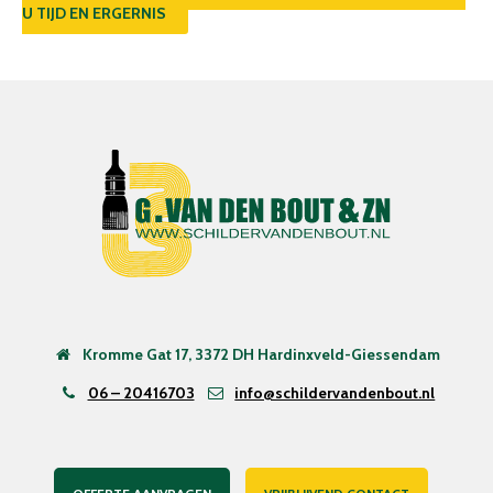
U TIJD EN ERGERNIS
Kromme Gat 17, 3372 DH Hardinxveld-Giessendam
06 – 20416703
info@schildervandenbout.nl