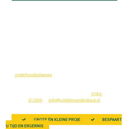
MAAK EEN AFSPRAAK
Als buitenschilder zorgen wij ervoor dat uw woning aan de
buitenkant in topconditie blijft. Wilt u ervoor zorgen dat dit
voorlopig zo blijft? In dat geval bieden
wij
onderhoudsplannen
van GlansGarant. Dit is de oplossing
voor elke woningbezitter die zijn huis wil laten stralen. Wij
beantwoorden graag uw vragen of stellen meteen een offerte
voor u op. U kunt ons bereiken via
0184-
612909
of
info@schildervandenbout.nl
.
GROTE ÉN KLEINE PROJECTEN
BESPAART
U TIJD EN ERGERNIS