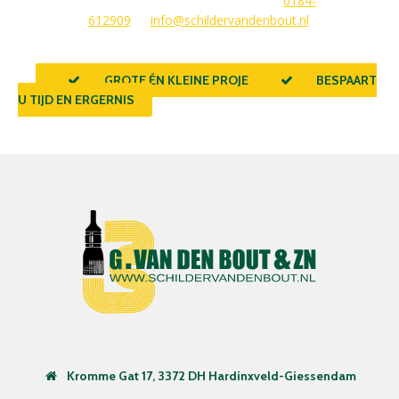
voor u op. U kunt ons bereiken via
0184-
612909
of
info@schildervandenbout.nl
.
GROTE ÉN KLEINE PROJECTEN
BESPAART
U TIJD EN ERGERNIS
Kromme Gat 17, 3372 DH Hardinxveld-Giessendam