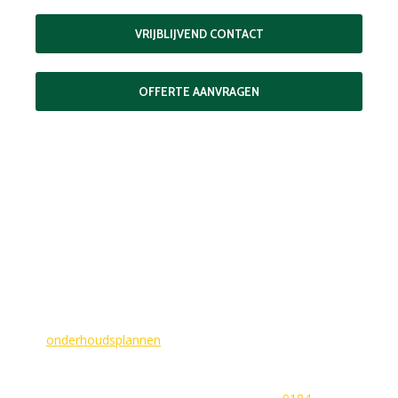
VRIJBLIJVEND CONTACT
OFFERTE AANVRAGEN
MAAK EEN AFSPRAAK
Als buitenschilder zorgen wij ervoor dat uw woning aan de
buitenkant in topconditie blijft. Wilt u ervoor zorgen dat dit
voorlopig zo blijft? In dat geval bieden
wij
onderhoudsplannen
van GlansGarant. Dit is de oplossing
voor elke woningbezitter die zijn huis wil laten stralen. Wij
beantwoorden graag uw vragen of stellen meteen een offerte