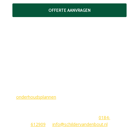
OFFERTE AANVRAGEN
MAAK EEN AFSPRAAK
Als buitenschilder zorgen wij ervoor dat uw woning aan de
buitenkant in topconditie blijft. Wilt u ervoor zorgen dat dit
voorlopig zo blijft? In dat geval bieden
wij
onderhoudsplannen
van GlansGarant. Dit is de oplossing
voor elke woningbezitter die zijn huis wil laten stralen. Wij
beantwoorden graag uw vragen of stellen meteen een offerte
voor u op. U kunt ons bereiken via
0184-
612909
of
info@schildervandenbout.nl
.