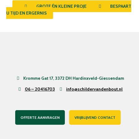
GROTE ÉN KLEINE PROJECTEN
BESPAART
U TIJD EN ERGERNIS
Kromme Gat 17, 3372 DH Hardinxveld-Giessendam
06 – 20416703
info@schildervandenbout.nl
OFFERTE AANVRAGEN
VRIJBLIJVEND CONTACT