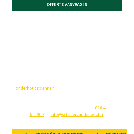
OFFERTE AANVRAGEN
MAAK EEN AFSPRAAK
Als buitenschilder zorgen wij ervoor dat uw woning aan de
buitenkant in topconditie blijft. Wilt u ervoor zorgen dat dit
voorlopig zo blijft? In dat geval bieden
wij
onderhoudsplannen
van GlansGarant. Dit is de oplossing
voor elke woningbezitter die zijn huis wil laten stralen. Wij
beantwoorden graag uw vragen of stellen meteen een offerte
voor u op. U kunt ons bereiken via
0184-
612909
of
info@schildervandenbout.nl
.