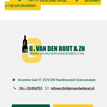
GROTE ÉN KLEINE PROJECTEN
BESPAART
U TIJD EN ERGERNIS
Kromme Gat 17, 3372 DH Hardinxveld-Giessendam
06 – 20416703
info@schildervandenbout.nl