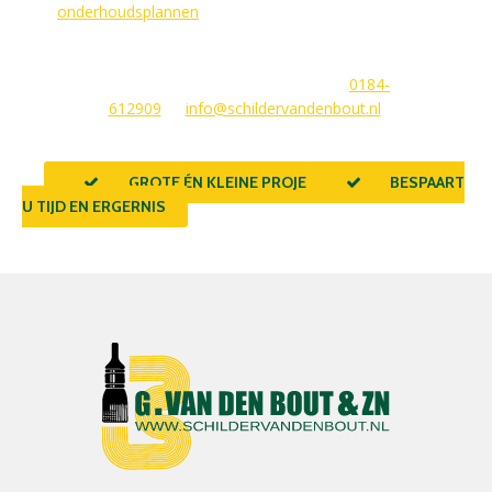
wij
onderhoudsplannen
van GlansGarant. Dit is de oplossing
voor elke woningbezitter die zijn huis wil laten stralen. Wij
beantwoorden graag uw vragen of stellen meteen een offerte
voor u op. U kunt ons bereiken via
0184-
612909
of
info@schildervandenbout.nl
.
GROTE ÉN KLEINE PROJECTEN
BESPAART
U TIJD EN ERGERNIS