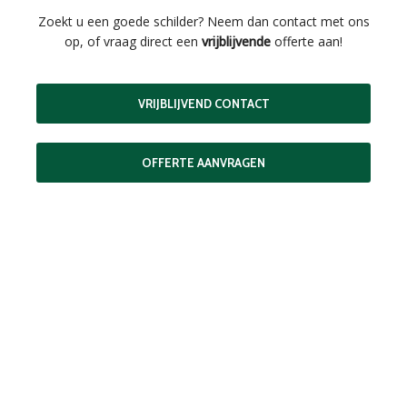
Zoekt u een goede schilder? Neem dan contact met ons
op, of vraag direct een
vrijblijvende
offerte aan!
VRIJBLIJVEND CONTACT
OFFERTE AANVRAGEN
MAAK EEN AFSPRAAK
Als buitenschilder zorgen wij ervoor dat uw woning aan de
buitenkant in topconditie blijft. Wilt u ervoor zorgen dat dit
voorlopig zo blijft? In dat geval bieden