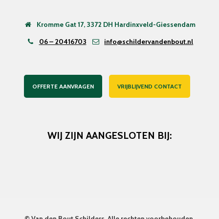
Kromme Gat 17, 3372 DH Hardinxveld-Giessendam
06 – 20416703
info@schildervandenbout.nl
OFFERTE AANVRAGEN
VRIJBLIJVEND CONTACT
WIJ ZIJN AANGESLOTEN BIJ:
©
Van den Bout Schilders
. Alle rechten voorbehouden.