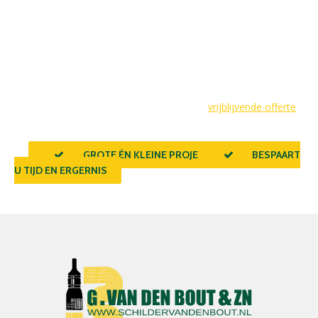
keuzes te maken en te investeren in kwaliteitsschilderwerk dat
de waarde en uitstraling van uw woning verhoogt. Uw
droomresidentie is binnen handbereik met de professionele
aanpak van een ervaren schilder. Wij staan klaar voor
woningen in de wijde omgeving van Hardinxveld, van Sliedrecht
tot Gorinchem. Laat u verrassen door de mogelijkheden en
neem vandaag nog contact op voor een
vrijblijvende offerte
.
GROTE ÉN KLEINE PROJECTEN
BESPAART
U TIJD EN ERGERNIS