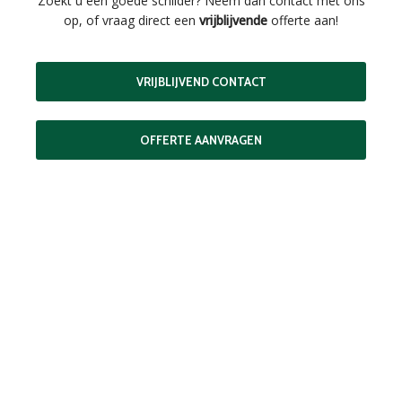
Zoekt u een goede schilder? Neem dan contact met ons
op, of vraag direct een
vrijblijvende
offerte aan!
VRIJBLIJVEND CONTACT
OFFERTE AANVRAGEN
STAP RICHTING UW
DROOMRESIDENTIE
Door een offerte aan te vragen bij ons, krijgt u een helder
beeld van wat het zou kosten om uw residentie te laten
schilderen. Dit geeft u de mogelijkheid om weloverwogen