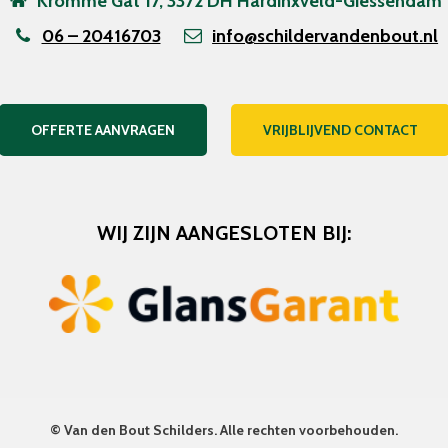
Kromme Gat 17, 3372 DH Hardinxveld-Giessendam
06 – 20416703
info@schildervandenbout.nl
OFFERTE AANVRAGEN
VRIJBLIJVEND CONTACT
WIJ ZIJN AANGESLOTEN BIJ:
©
Van den Bout Schilders
. Alle rechten voorbehouden.