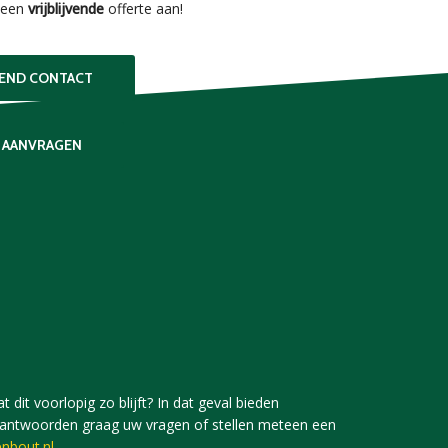
een
vrijblijvende
offerte aan!
VEND CONTACT
 AANVRAGEN
 dit voorlopig zo blijft? In dat geval bieden
j beantwoorden graag uw vragen of stellen meteen een
nbout.nl
.