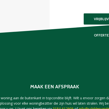
VRIJBLIJ
OFFERTE
MAAK EEN AFSPRAAK
woning aan de buitenkant in topconditie blijft. Wilt u ervoor zorgen dat
plossing voor elke woningbezitter die zijn huis wil laten stralen. Wi
voor u op. U kunt ons bereiken via
0184-612909
of
info@schildervande